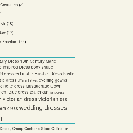
 Costumes
(3)
)
nds
(16)
New
(17)
 Fashion
(144)
tury Dress
18th Century Marie
e Inspired Dress
body shape
bustle
Bustle Dress
id dresses
bustle
sic dress
evening gowns
different styles
oinette dress
Masquerade Gown
ent Blue dress
tea length
tight dress
victorian dress
victorian era
n
wedding dresses
 era dress
ll
 Dress, Cheap Costume Store Online for