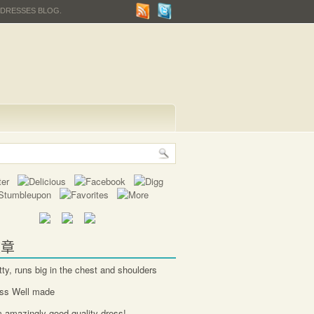
 DRESSES BLOG.
文章
tty, runs big in the chest and shoulders
ess Well made
 amazingly good quality dress!