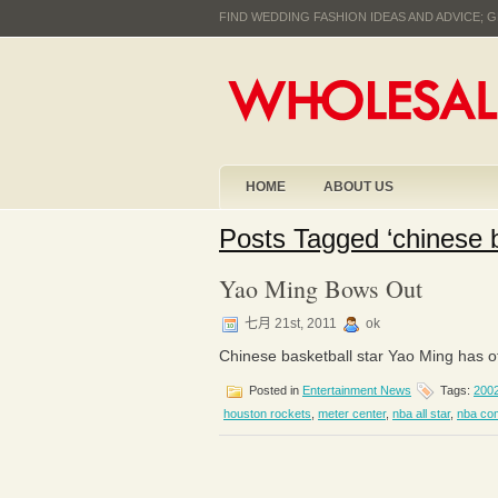
FIND WEDDING FASHION IDEAS AND ADVICE;
HOME
ABOUT US
Posts Tagged ‘chinese b
Yao Ming Bows Out
七月 21st, 2011
ok
Chinese basketball star Yao Ming has off
Posted in
Entertainment News
Tags:
2002
houston rockets
,
meter center
,
nba all star
,
nba com