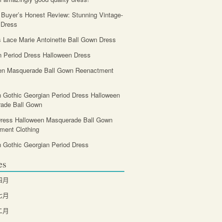
 Buyer’s Honest Review: Stunning Vintage-
 Dress
Lace Marie Antoinette Ball Gown Dress
n Period Dress Halloween Dress
en Masquerade Ball Gown Reenactment
n Gothic Georgian Period Dress Halloween
ade Ball Gown
Dress Halloween Masquerade Ball Gown
ment Clothing
n Gothic Georgian Period Dress
es
四月
七月
二月