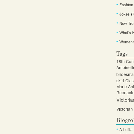
Fashion
Jokes
(7
New Tre
What's 
Women's
Tags
18th Cen
Antoinett
bridesma
skirt
Clas
Marie Ant
Reenactm
Victoria
Victorian
Blogro
A Lolita