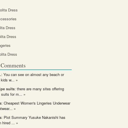
olita Dress
ccessories
ita Dress
olita Dress
ngeries
lita Dress
t Comments
.
: You can see on almost any beach or
 kids w...
»
ipe suits
: there are many sites offering
 suits for m...
»
s
: Cheapest Women's Lingeries Underwear
twear...
»
s
: Plot Summary Yusuke Nakanishi has
n hired ...
»