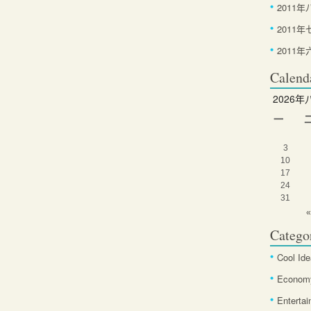
2011年
2011年
2011年
Calend
2026年
一
3
10
17
24
31
«
Catego
Cool Id
Econom
Enterta