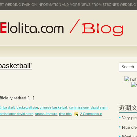
 GET WEDDING FASHION INFORMATION AND MORE NEWS FROM BTBONE’S WEDDING
asketball’
icially retired […]
近期
 nba draft
,
basketball star
,
chinese basketball
,
commissioner david stern
,
missioner david stern
,
stress fracture
,
time nba
2 Comments »
Very pre
Nice dr
What am