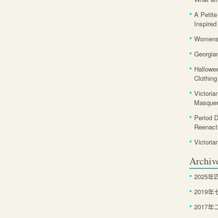
A Petite
Inspired
Womens 
Georgia
Hallowe
Clothing
Victoria
Masquer
Period 
Reenact
Victoria
Archiv
2025年
2019年
2017年