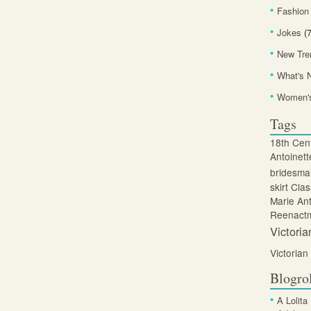
Fashion
Jokes
(7
New Tre
What's 
Women's
Tags
18th Cen
Antoinett
bridesma
skirt
Clas
Marie Ant
Reenactm
Victoria
Victorian
Blogro
A Lolita