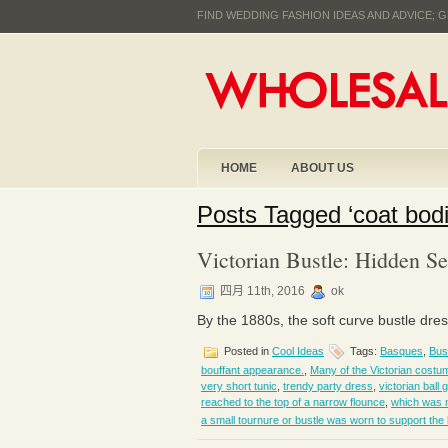
FIND WEDDING FASHION IDEAS AND ADVICE;
HOME
ABOUT US
Posts Tagged ‘coat bodi
Victorian Bustle: Hidden Se
四月 11th, 2016
ok
By the 1880s, the soft curve bustle dres
Posted in
Cool Ideas
Tags:
Basques
,
Bus
bouffant appearance.
,
Many of the Victorian costu
very short tunic
,
trendy party dress
,
victorian ball
reached to the top of a narrow flounce
,
which was no
a small tournure or bustle was worn to support the