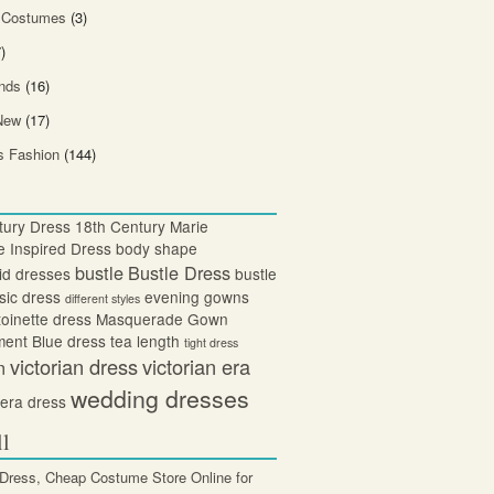
 Costumes
(3)
)
nds
(16)
New
(17)
 Fashion
(144)
tury Dress
18th Century Marie
e Inspired Dress
body shape
bustle
Bustle Dress
id dresses
bustle
sic dress
evening gowns
different styles
oinette dress
Masquerade Gown
ent Blue dress
tea length
tight dress
victorian dress
victorian era
n
wedding dresses
 era dress
ll
 Dress, Cheap Costume Store Online for