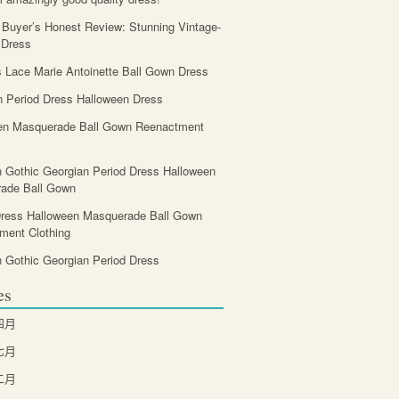
 Buyer’s Honest Review: Stunning Vintage-
 Dress
Lace Marie Antoinette Ball Gown Dress
n Period Dress Halloween Dress
en Masquerade Ball Gown Reenactment
n Gothic Georgian Period Dress Halloween
ade Ball Gown
Dress Halloween Masquerade Ball Gown
ment Clothing
n Gothic Georgian Period Dress
es
四月
七月
二月