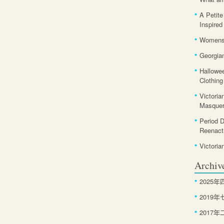
A Petite
Inspired
Womens 
Georgia
Hallowe
Clothing
Victoria
Masquer
Period 
Reenact
Victoria
Archiv
2025年
2019年
2017年