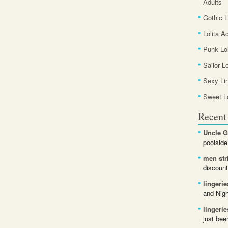
Adults
Gothic L
Lolita A
Punk Lol
Sailor L
Sexy Li
Sweet Lo
Recen
Uncle G
poolside
men str
discount
lingerie
and Nigh
lingerie
just bee