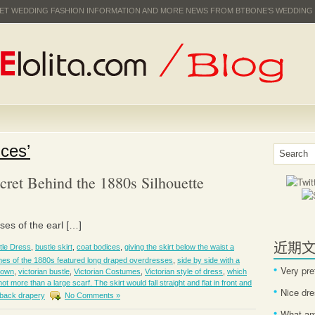
 GET WEDDING FASHION INFORMATION AND MORE NEWS FROM BTBONE’S WEDDING
ces’
cret Behind the 1880s Silhouette
ses of the earl […]
近期
tle Dress
,
bustle skirt
,
coat bodices
,
giving the skirt below the waist a
mes of the 1880s featured long draped overdresses
,
side by side with a
Very pre
 gown
,
victorian bustle
,
Victorian Costumes
,
Victorian style of dress
,
which
t more than a large scarf. The skirt would fall straight and flat in front and
Nice dr
 back drapery
No Comments »
What am