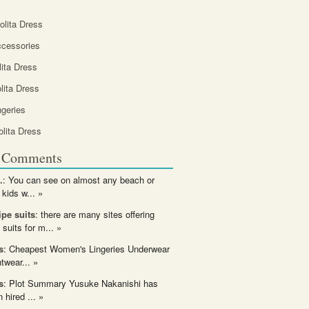
olita Dress
ccessories
ita Dress
olita Dress
ngeries
lita Dress
t Comments
.
: You can see on almost any beach or
 kids w...
»
ipe suits
: there are many sites offering
 suits for m...
»
s
: Cheapest Women's Lingeries Underwear
twear...
»
s
: Plot Summary Yusuke Nakanishi has
n hired ...
»