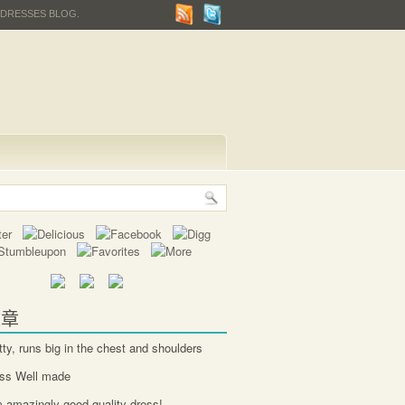
 DRESSES BLOG.
文章
tty, runs big in the chest and shoulders
ess Well made
 amazingly good quality dress!