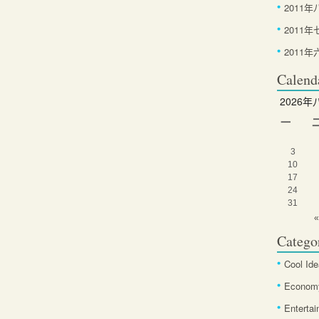
2011年
2011年
2011年
Calend
2026年
一
3
10
17
24
31
«
Catego
Cool Id
Econom
Enterta